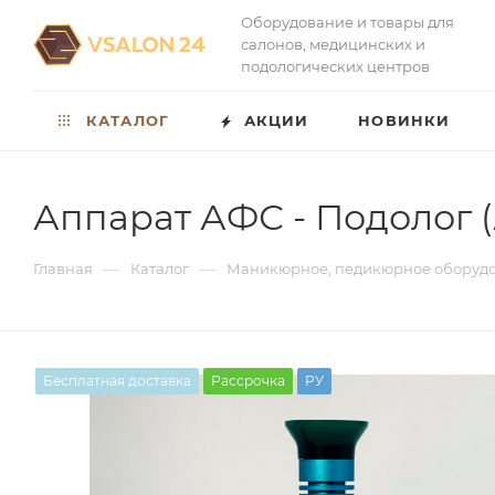
Оборудование и товары для
салонов, медицинских и
подологических центров
КАТАЛОГ
АКЦИИ
НОВИНКИ
Аппарат АФС - Подолог 
—
—
Главная
Каталог
Маникюрное, педикюрное оборуд
Бесплатная доставка
Рассрочка
РУ