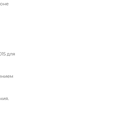
зоне
015 для
нением
ния.