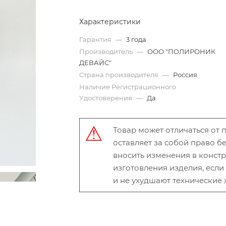
Характеристики
Гарантия
—
3 года
Производитель
—
ООО "ПОЛИРОНИК
ДЕВАЙС"
Страна производителя
—
Россия
Наличие Регистрационного
Удостоверения
—
Да
Товар может отличаться от
оставляет за собой право 
вносить изменения в конст
изготовления изделия, есл
и не ухудшают технические 