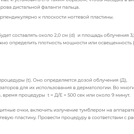
рова дистальной фаланги пальца.
рпендикулярно к плоскости ногтевой пластины.
ет составлять около 2,0 см (d) и площадь облучения 3,5 
можно определить плотность мощности или освещенность (
оцедуры (t). Оно определяется дозой облучения (Д),
торов для их использования в дерматологии. Во мног
, время процедуры t = Д/Е = 500 сек или около 9 минут.
итные очки, включить излучение тумблером на аппарате
гтевую пластину. Провести процедуру в соответствии с р