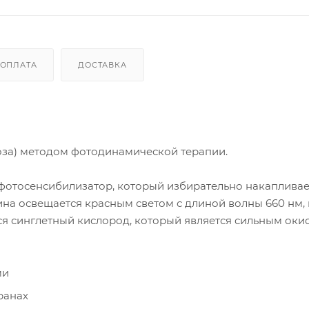
ОПЛАТА
ДОСТАВКА
оза) методом фотодинамической терапии.
 фотосенсибилизатор, который избирательно накапливае
ина освещается красным светом с длиной волны 660 нм,
ся синглетный кислород, который является сильным оки
ми
ранах