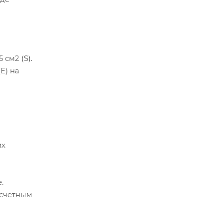
см2 (S).
Е) на
их
.
асчетным