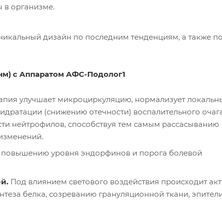
 в организме.
никальный дизайн по последним тенденциям, а также п
 нм) с Аппаратом АФС-Подолог1
пия улучшает микроциркуляцию, нормализует локальн
идратации (снижению отечности) воспалительного очага
ти нейтрофилов, способствуя тем самым рассасыванию
изменений.
к повышению уровня эндорфинов и порога болевой
й.
Под влиянием светового воздействия происходит ак
нтеза белка, созреванию грануляционной ткани, эпител