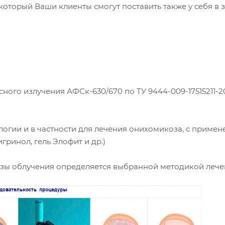
оторый Ваши клиенты смогут поставить также у себя в 
ого излучения АФСк-630/670 по ТУ 9444-009-17515211-2
огии и в частности для лечения онихомикоза, с приме
гринол, гель Элофит и др.)
 дозы облучения определяется выбранной методикой лече