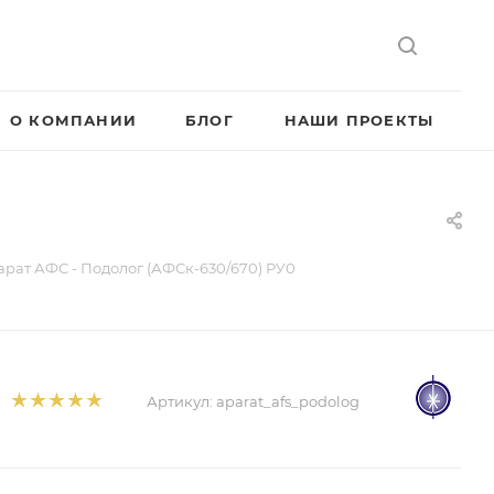
О КОМПАНИИ
БЛОГ
НАШИ ПРОЕКТЫ
рат АФС - Подолог (АФСк-630/670) РУ0
Артикул:
aparat_afs_podolog