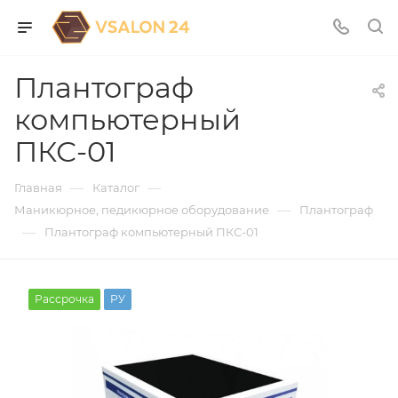
Плантограф
компьютерный
ПКС-01
—
—
Главная
Каталог
—
Маникюрное, педикюрное оборудование
Плантограф
—
Плантограф компьютерный ПКС-01
Рассрочка
РУ