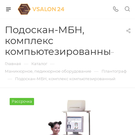
Подоскан-МБН,
комплекс
компьютезированный
—
—
Главная
Каталог
—
Маникюрное, педикюрное оборудование
Плантограф
—
Подоскан-МБН, комплекс компьютезированный
Рассрочка