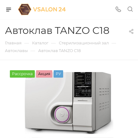
Автоклав TANZO C18
—
—
—
Главная
Каталог
Стерилизационный зал
—
Автоклавы
Автоклав TANZO C18
Рассрочка
Акция
РУ