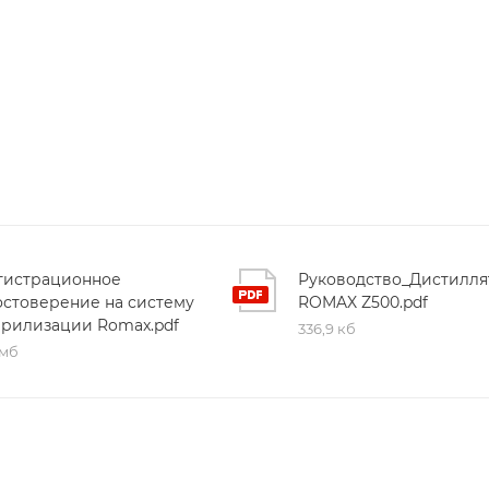
гистрационное
Руководство_Дистилля
остоверение на систему
ROMAX Z500.pdf
ерилизации Romax.pdf
336,9 кб
 мб