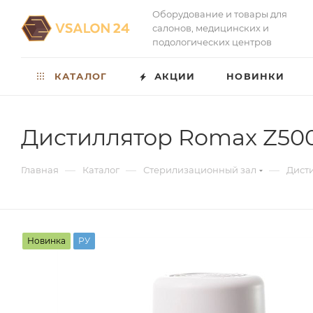
Оборудование и товары для
салонов, медицинских и
подологических центров
КАТАЛОГ
АКЦИИ
НОВИНКИ
Дистиллятор Romax Z500
—
—
—
Главная
Каталог
Стерилизационный зал
Дист
Новинка
РУ