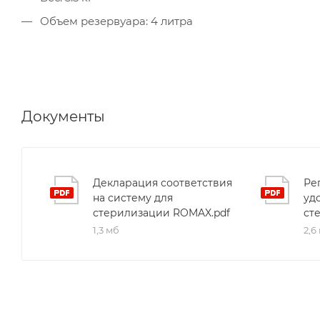
Объем резервуара: 4 литра
Документы
Декларация соответствия
Ре
на систему для
уд
стерилизации ROMAX.pdf
ст
1,3 мб
2,6