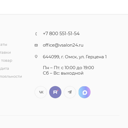
+7 800 551-51-54
латы
office@vsalon24.ru
тавки
644099, г. Омск, ул. Герцена 1
 товар
Пн – Пт: с 10:00 до 19:00
едита
Сб – Вс: выходной
лояльности