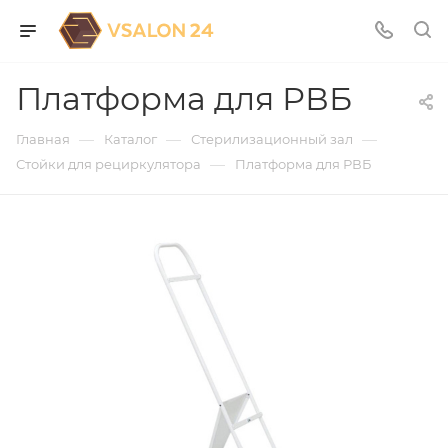
Платформа для РВБ
—
—
—
Главная
Каталог
Стерилизационный зал
—
Стойки для рециркулятора
Платформа для РВБ