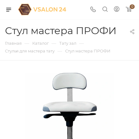
0
Стул мастера ПРОФИ
—
—
—
Главная
Каталог
Тату зал
—
Стулья для мастера тату
Стул мастера ПРОФИ