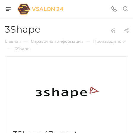
3Shape
—
—
Главная
Справочная информация
Производители
—
3Shape