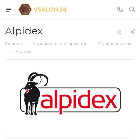
Alpidex
—
—
Главная
Справочная информация
Производители
—
Alpidex