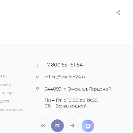
+7 800 551-51-54
латы
office@vsalon24.ru
тавки
644099, г. Омск, ул. Герцена 1
 товар
Пн – Пт: с 10:00 до 19:00
едита
Сб – Вс: выходной
лояльности