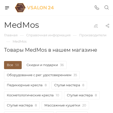
MedMos
—
—
Главная
Справочная информация
Производители
—
MedMos
Товары MedMos в нашем магазине
Все
58
Скидки и подарки
36
Оборудование с рег. удостоверением
35
Педикюрные кресла
8
Стулья мастера
8
Косметологические кресла
10
Стулья мастера
8
Стулья мастера
8
Массажные кушетки
20