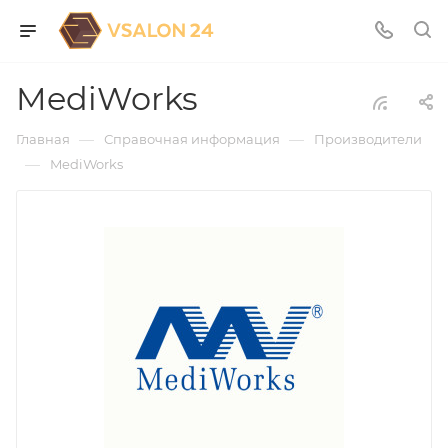
MediWorks
—
—
Главная
Справочная информация
Производители
—
MediWorks