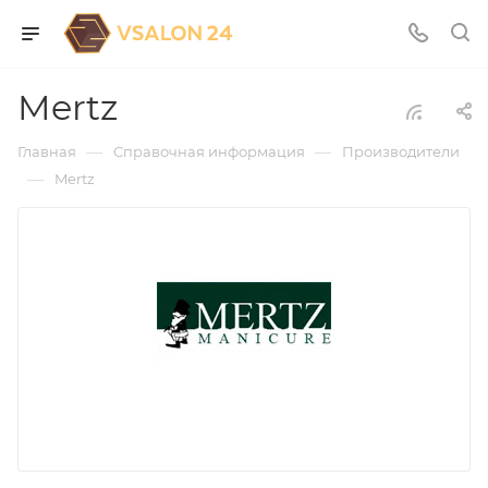
Mertz
—
—
Главная
Справочная информация
Производители
—
Mertz