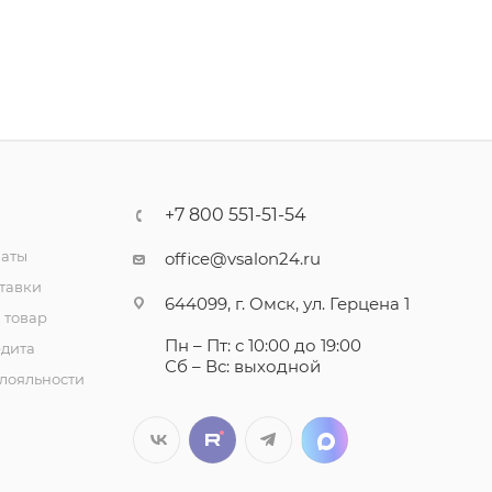
+7 800 551-51-54
латы
office@vsalon24.ru
тавки
644099, г. Омск, ул. Герцена 1
 товар
Пн – Пт: с 10:00 до 19:00
едита
Сб – Вс: выходной
лояльности