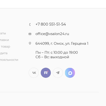
+7 800 551-51-54
латы
office@vsalon24.ru
тавки
644099, г. Омск, ул. Герцена 1
 товар
Пн – Пт: с 10:00 до 19:00
едита
Сб – Вс: выходной
лояльности