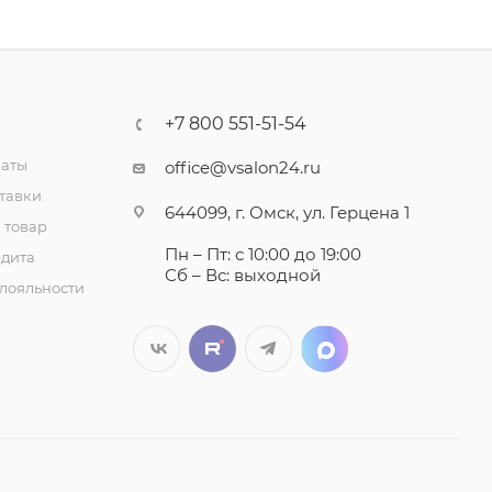
+7 800 551-51-54
латы
office@vsalon24.ru
тавки
644099, г. Омск, ул. Герцена 1
 товар
Пн – Пт: с 10:00 до 19:00
едита
Сб – Вс: выходной
лояльности