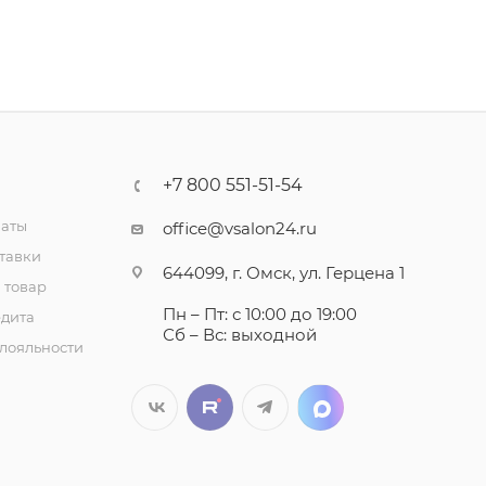
+7 800 551-51-54
латы
office@vsalon24.ru
тавки
644099, г. Омск, ул. Герцена 1
 товар
Пн – Пт: с 10:00 до 19:00
едита
Сб – Вс: выходной
лояльности