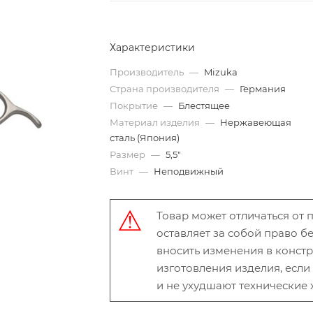
Характеристики
Производитель
—
Mizuka
Страна производителя
—
Германия
Покрытие
—
Блестящее
Материал изделия
—
Нержавеющая
сталь (Япония)
Размер
—
5,5"
Винт
—
Неподвижный
Товар может отличаться от
оставляет за собой право 
вносить изменения в конст
изготовления изделия, есл
и не ухудшают технические 