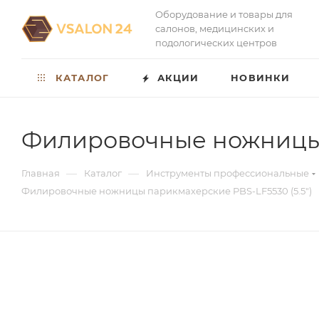
Оборудование и товары для
салонов, медицинских и
подологических центров
КАТАЛОГ
АКЦИИ
НОВИНКИ
Филировочные ножницы п
—
—
Главная
Каталог
Инструменты профессиональные
Филировочные ножницы парикмахерские PBS-LF5530 (5.5")