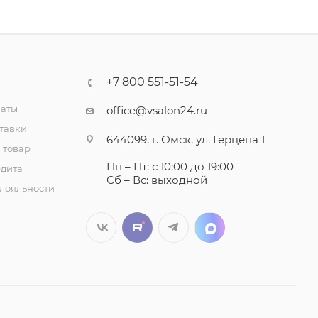
+7 800 551-51-54
латы
office@vsalon24.ru
тавки
644099, г. Омск, ул. Герцена 1
 товар
Пн – Пт: с 10:00 до 19:00
едита
Сб – Вс: выходной
лояльности