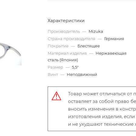
Характеристики
Производитель
—
Mizuka
Страна производителя
—
Германия
Покрытие
—
Блестящее
Материал изделия
—
Нержавеющая
сталь (Япония)
Размер
—
5,5"
Винт
—
Неподвижный
Товар может отличаться от
оставляет за собой право 
вносить изменения в конст
изготовления изделия, есл
и не ухудшают технические 