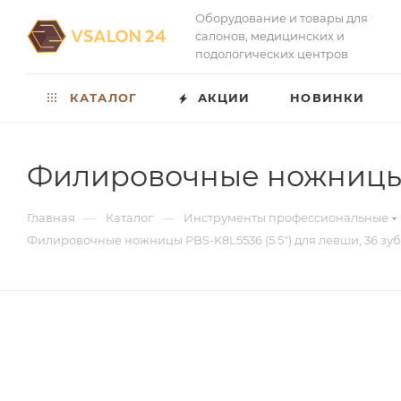
Оборудование и товары для
салонов, медицинских и
подологических центров
КАТАЛОГ
АКЦИИ
НОВИНКИ
Филировочные ножницы P
—
—
Главная
Каталог
Инструменты профессиональные
Филировочные ножницы PBS-K8L5536 (5.5") для левши, 36 зу