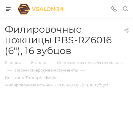
Филировочные
ножницы PBS-RZ6016
(6"), 16 зубцов
—
—
Главная
Каталог
Инструменты профессиональные
—
—
Парикмахерские инструменты
—
Ножницы Triumph Mizuka
Филировочные ножницы PBS-RZ6016 (6"), 16 зубцов