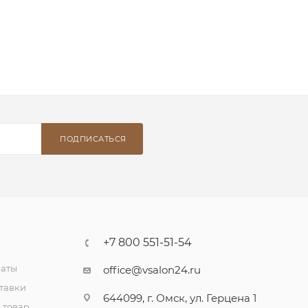
ПОДПИСАТЬСЯ
+7 800 551-51-54
латы
office@vsalon24.ru
тавки
644099, г. Омск, ул. Герцена 1
 товар