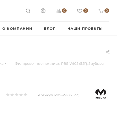
0
0
0
О КОМПАНИИ
БЛОГ
НАШИ ПРОЕКТЫ
—
ka
Филировочные ножницы PBS-WI05 (5.5"), 5 зубцов
Артикул:
PBS-WI05(5.5")5