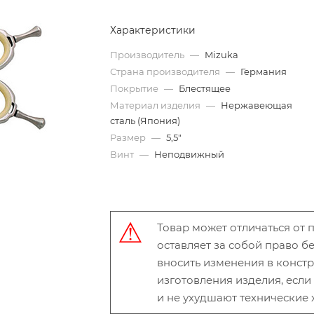
Характеристики
Производитель
—
Mizuka
Страна производителя
—
Германия
Покрытие
—
Блестящее
Материал изделия
—
Нержавеющая
сталь (Япония)
Размер
—
5,5"
Винт
—
Неподвижный
Товар может отличаться от
оставляет за собой право 
вносить изменения в конст
изготовления изделия, есл
и не ухудшают технические 