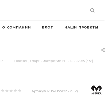
О КОМПАНИИ
БЛОГ
НАШИ ПРОЕКТЫ
—
ka
Ножницы парикмахерские PBS-DSS12255 (5.5")
Артикул:
PBS-DSS12255(5.5")