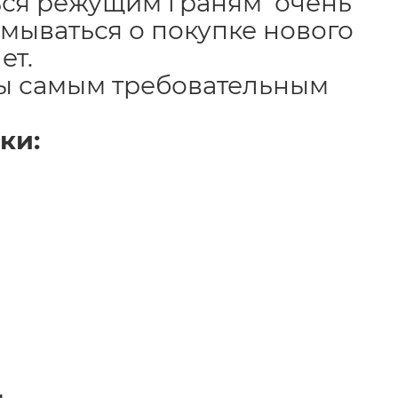
ься режущим граням очень
умываться о покупке нового
ет.
ты самым требовательным
ки: