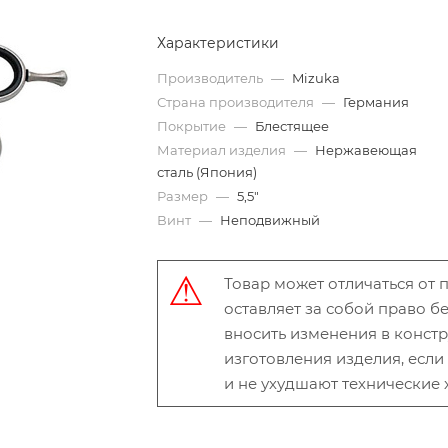
Характеристики
Производитель
—
Mizuka
Страна производителя
—
Германия
Покрытие
—
Блестящее
Материал изделия
—
Нержавеющая
сталь (Япония)
Размер
—
5,5"
Винт
—
Неподвижный
Товар может отличаться от
оставляет за собой право 
вносить изменения в конст
изготовления изделия, есл
и не ухудшают технические 