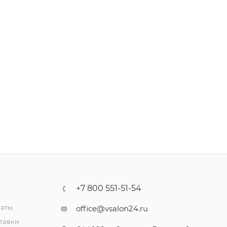
+7 800 551-51-54
латы
office@vsalon24.ru
тавки