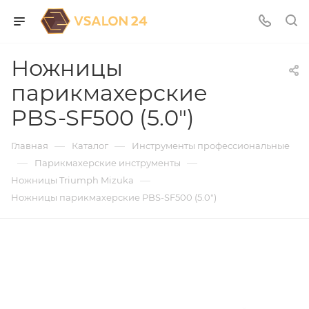
Ножницы
парикмахерские
PBS-SF500 (5.0")
—
—
Главная
Каталог
Инструменты профессиональные
—
—
Парикмахерские инструменты
—
Ножницы Triumph Mizuka
Ножницы парикмахерские PBS-SF500 (5.0")