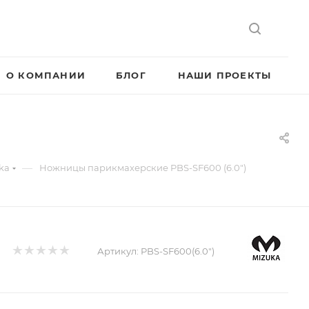
О КОМПАНИИ
БЛОГ
НАШИ ПРОЕКТЫ
—
ka
Ножницы парикмахерские PBS-SF600 (6.0")
Артикул:
PBS-SF600(6.0")