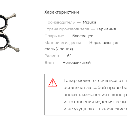
Характеристики
Производитель
—
Mizuka
Страна производителя
—
Германия
Покрытие
—
Блестящее
Материал изделия
—
Нержавеющая
сталь (Япония)
Размер
—
6"
Винт
—
Неподвижный
Товар может отличаться от
оставляет за собой право 
вносить изменения в конст
изготовления изделия, есл
и не ухудшают технические 