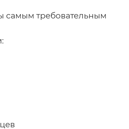
ты самым требовательным
:
ьцев