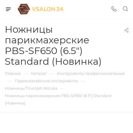
Ножницы
парикмахерские
PBS-SF650 (6.5")
Standard (Новинка)
—
—
Главная
Каталог
Инструменты профессиональные
—
—
Парикмахерские инструменты
—
Ножницы Triumph Mizuka
Ножницы парикмахерские PBS-SF650 (6.5") Standard
(Новинка)