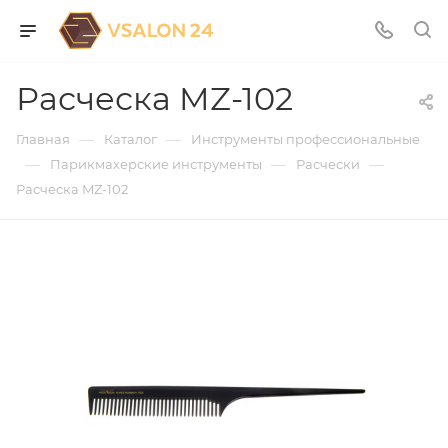
Расческа MZ-102
—
—
Главная
Каталог
Инструменты профессиональные
—
—
—
Парикмахерские инструменты
Расчески
Расческа MZ-102