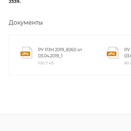
2539.
Документы
РУ РЗН 2019_8260 от
РУ
03.04.2019_1
03.
100,7 кб
80 