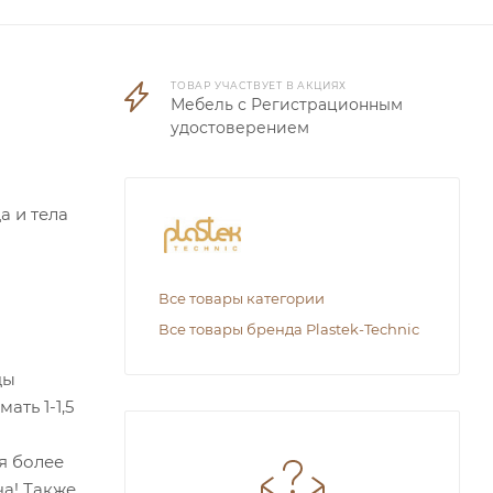
ТОВАР УЧАСТВУЕТ В АКЦИЯХ
Мебель с Регистрационным
удостоверением
а и тела
Все товары категории
Все товары бренда Plastek-Technic
цы
ть 1-1,5
я более
ча! Также