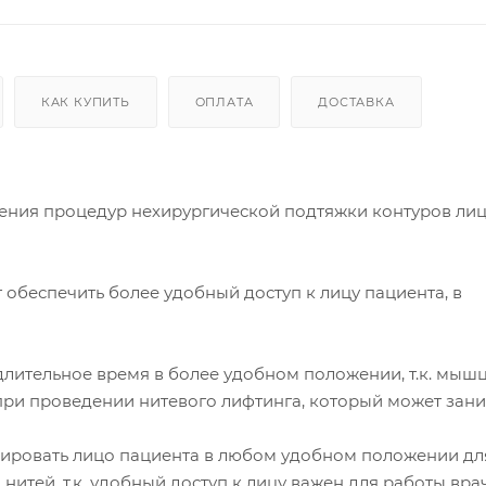
КАК КУПИТЬ
ОПЛАТА
ДОСТАВКА
ения процедур нехирургической подтяжки контуров лиц
обеспечить более удобный доступ к лицу пациента, в
длительное время в более удобном положении, т.к. мыш
ри проведении нитевого лифтинга, который может занима
ировать лицо пациента в любом удобном положении дл
тей, т.к. удобный доступ к лицу важен для работы вра