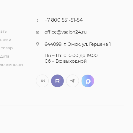
+7 800 551-51-54
латы
office@vsalon24.ru
тавки
644099, г. Омск, ул. Герцена 1
 товар
Пн – Пт: с 10:00 до 19:00
едита
Сб – Вс: выходной
лояльности