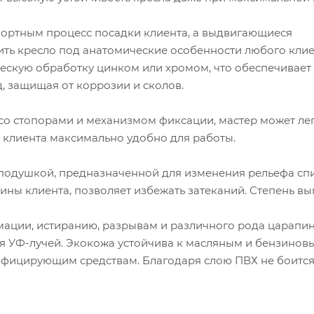
ртным процесс посадки клиента, а выдвигающиеся
ить кресло под анатомические особенности любого клие
ескую обработку цинком или хромом, что обеспечивает
, защищая от коррозии и сколов.
о стопорами и механизмом фиксации, мастер может ле
я клиента максимально удобно для работы.
подушкой, предназначенной для изменения рельефа сп
ины клиента, позволяет избежать затеканий. Степень вы
мации, истиранию, разрывам и различного рода царапин
ия УФ-лучей. Экокожа устойчива к масляным и бензинов
фицирующим средствам. Благодаря слою ПВХ не боится 