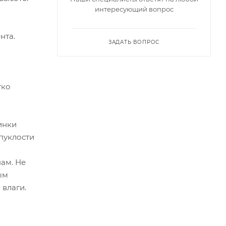
интересующий вопрос
нта.
ЗАДАТЬ ВОПРОС
гко
инки
пуклости
ам. Не
ым
влаги.