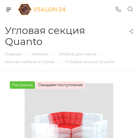
Угловая секция
Quanto
—
—
—
Главная
Каталог
Мебель для холла
—
Мягкая мебель и стулья
Угловая секция Quanto
Рассрочка
Ожидаем поступление