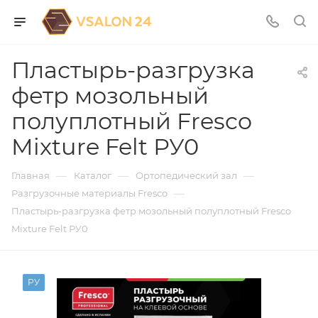
Пластырь-разгрузка
фетр мозольный
полуплотный Fresco
Mixture Felt РУ0
—
—
—
Главная
Каталог
Ортопедический зал
—
Разгрузочные материалы Fresco
Пластырь-разгрузка фетр мозольный полуплотный Fresco
Mixture Felt РУ0
РУ