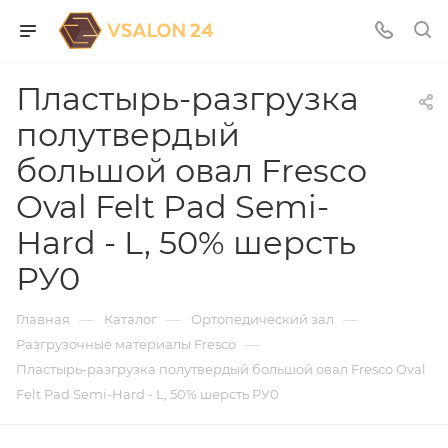
Пластырь-разгрузка
полутвердый
большой овал Fresco
Oval Felt Pad Semi-
Hard - L, 50% шерсть
РУ0
—
—
—
Главная
Каталог
Ортопедический зал
—
Разгрузочные материалы Fresco
Пластырь-разгрузка полутвердый большой овал Fresco Oval
Felt Pad Semi-Hard - L, 50% шерсть РУ0