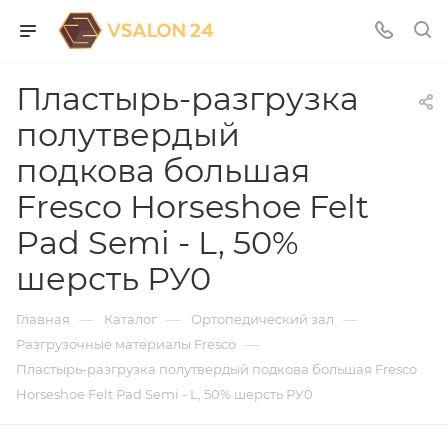
Пластырь-разгрузка
полутвердый
подкова большая
Fresco Horseshoe Felt
Pad Semi - L, 50%
шерсть РУ0
—
—
—
Главная
Каталог
Ортопедический зал
—
Разгрузочные материалы Fresco
Пластырь-разгрузка полутвердый подкова большая Fresco
Horseshoe Felt Pad Semi - L, 50% шерсть РУ0