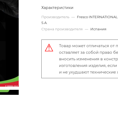
Характеристики
Производитель
—
Fresco INTERNATIONAL
S.A.
Страна производителя
—
Испания
Товар может отличаться от
оставляет за собой право 
вносить изменения в конст
изготовления изделия, есл
и не ухудшают технические 