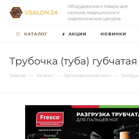
Оборудование и товары для
салонов, медицинских и
подологических центров
КАТАЛОГ
АКЦИИ
НОВИНКИ
Трубочка (туба) губчатая
—
—
—
Главная
Каталог
Ортопедический зал
Разгруз