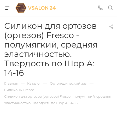
Силикон для ортозов
(ортезов) Fresco -
полумягкий, средняя
эластичностью.
Твердость по Шор А:
14-16
—
—
—
Главная
Каталог
Ортопедический зал
—
Силиконы Fresco
Силикон для ортозов (ортезов) Fresco - полумягкий, средняя
эластичностью. Твердость по Шор А: 14-16