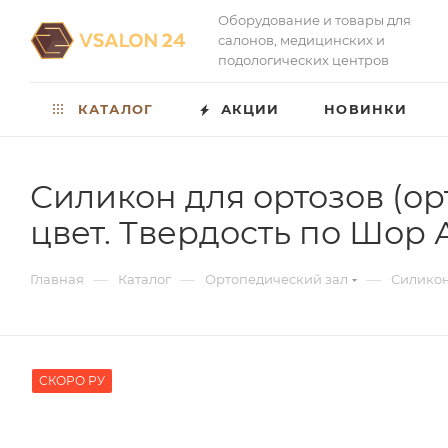
Оборудование и товары для
салонов, медицинских и
подологических центров
КАТАЛОГ
АКЦИИ
НОВИНКИ
Силикон для ортозов (орт
цвет. Твердость по Шор А
—
—
—
Главная
Каталог
Ортопедический зал
Силикон
СКОРО РУ