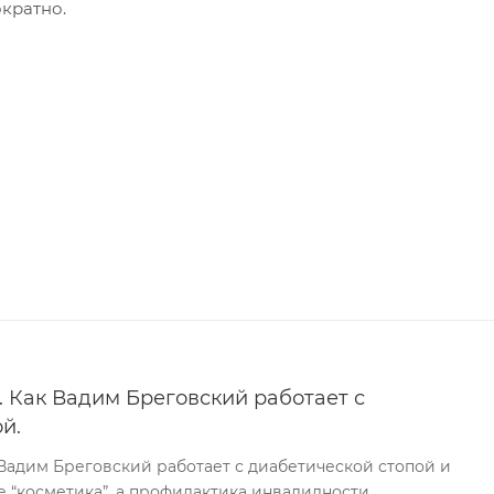
кратно.
 Как Вадим Бреговский работает с
й.
Вадим Бреговский работает с диабетической стопой и
е “косметика”, а профилактика инвалидности