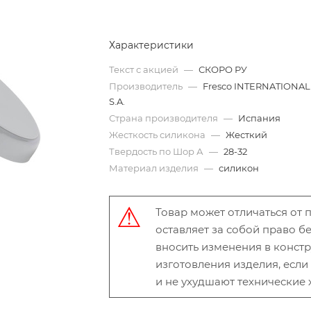
Характеристики
Текст с акцией
—
СКОРО РУ
Производитель
—
Fresco INTERNATIONAL
S.A.
Страна производителя
—
Испания
Жесткость силикона
—
Жесткий
Твердость по Шор А
—
28-32
Материал изделия
—
силикон
Товар может отличаться от
оставляет за собой право 
вносить изменения в конст
изготовления изделия, есл
и не ухудшают технические 