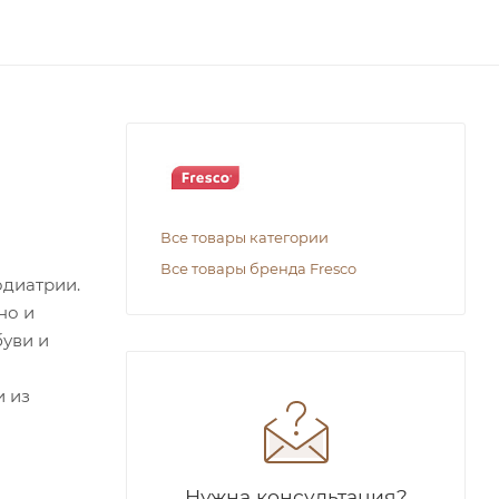
Все товары категории
Все товары бренда Fresco
одиатрии.
но и
буви и
и из
Нужна консультация?