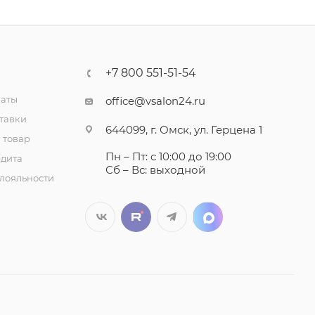
+7 800 551-51-54
латы
office@vsalon24.ru
тавки
644099, г. Омск, ул. Герцена 1
 товар
Пн – Пт: с 10:00 до 19:00
едита
Сб – Вс: выходной
лояльности