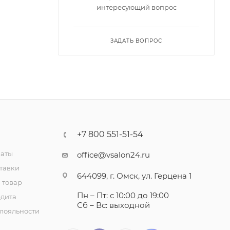
интересующий вопрос
ЗАДАТЬ ВОПРОС
+7 800 551-51-54
латы
office@vsalon24.ru
тавки
644099, г. Омск, ул. Герцена 1
 товар
Пн – Пт: с 10:00 до 19:00
едита
Сб – Вс: выходной
лояльности