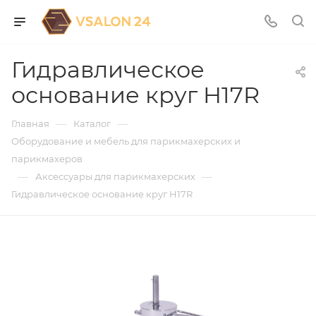
Гидравлическое
основание круг H17R
—
—
Главная
Каталог
Оборудование и мебель для парикмахерских и
парикмахеров
—
—
Аксессуары для парикмахерских
Гидравлическое основание круг H17R