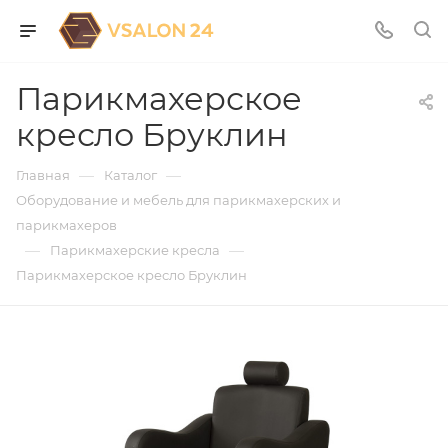
Парикмахерское
кресло Бруклин
—
—
Главная
Каталог
Оборудование и мебель для парикмахерских и
парикмахеров
—
—
Парикмахерские кресла
Парикмахерское кресло Бруклин