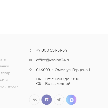
+7 800 551-51-54
латы
office@vsalon24.ru
тавки
644099, г. Омск, ул. Герцена 1
 товар
Пн – Пт: с 10:00 до 19:00
едита
Сб – Вс: выходной
лояльности