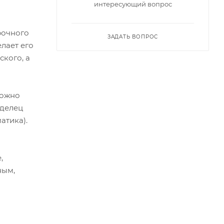
интересующий вопрос
рочного
ЗАДАТЬ ВОПРОС
лает его
кого, а
можно
аделец
атика).
.
,
ным,