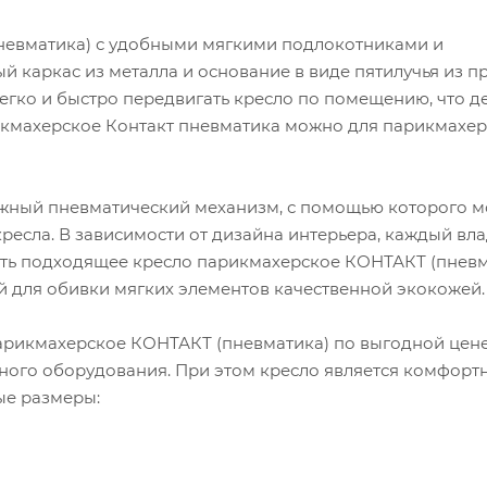
невматика) с удобными мягкими подлокотниками и
 каркас из металла и основание в виде пятилучья из п
егко и быстро передвигать кресло по помещению, что де
кмахерское Контакт пневматика можно для парикмахерс
ежный пневматический механизм, с помощью которого 
ресла. В зависимости от дизайна интерьера, каждый вл
ать подходящее кресло парикмахерское КОНТАКТ (пневм
й для обивки мягких элементов качественной экокожей
арикмахерское КОНТАКТ (пневматика) по выгодной цене
ного оборудования. При этом кресло является комфорт
ые размеры: