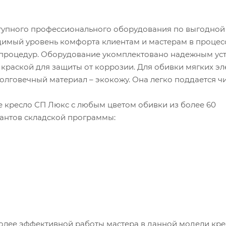
тупного профессионального оборудования по выгодной 
димый уровень комфорта клиентам и мастерам в процес
 процедур. Оборудование укомплектовано надежным у
краской для защиты от коррозии. Для обивки мягких э
олговечный материал – экокожу. Она легко поддается чи
е кресло СП Люкс с любым цветом обивки из более 60
иантов складской программы:
более эффективной работы мастера в данной модели кре