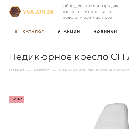
Оборудование и товары для
салонов, медицинских и
подологических центров
КАТАЛОГ
АКЦИИ
НОВИНКИ
Педикюрное кресло СП
—
—
Главная
Каталог
Маникюрное, педикюрное оборуд
Акция