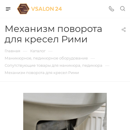
Механизм поворота
для кресел Рими
—
—
Главная
Каталог
—
Маникюрное, педикюрное оборудование
—
Сопутствующие товары для маникюра, педикюра
Механизм поворота для кресел Рими