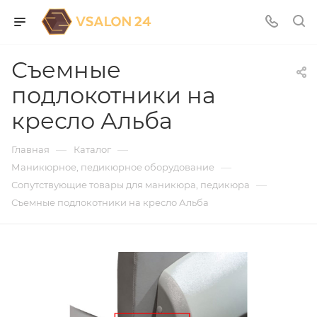
Съемные
подлокотники на
кресло Альба
—
—
Главная
Каталог
—
Маникюрное, педикюрное оборудование
—
Сопутствующие товары для маникюра, педикюра
Съемные подлокотники на кресло Альба