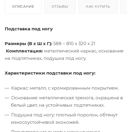
ОПИСАНИЕ
ОТЗЫВЫ
КАК КУПИТЬ
О
Подставка под ногу
Размеры (В х Ш х Г):
588 – 810 х 320 х 21
Комплектация:
металлический каркас, основание
на подпятниках, подушка под ногу.
Характеристики подставки под ногу:
Каркас: металл, с хромированным покрытием.
Основание: металлическая тренога, окрашена в
белый цвет, на устойчивых подпятниках.
Подушка под ногу: плотный поролон, обтянут
износоустойчивой экокожей.
Регулирование высоты: механическое.