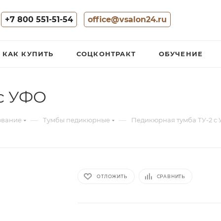
+7 800 551-51-54
office@vsalon24.ru
КАК КУПИТЬ
СОЦКОНТРАКТ
ОБУЧЕНИЕ
с УФО
—
—
ование
Тумбы педикюрные
Педикюрная тумба ТУ-2 с
ОТЛОЖИТЬ
СРАВНИТЬ