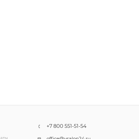
+7 800 551-51-54
латы
office@vsalon24.ru