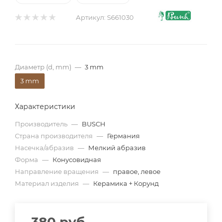
Артикул:
S661030
Диаметр (d, mm)
—
3 mm
3 mm
Характеристики
Производитель
—
BUSCH
Страна производителя
—
Германия
Насечка/абразив
—
Мелкий абразив
Форма
—
Конусовидная
Направление вращения
—
правое, левое
Материал изделия
—
Керамика + Корунд