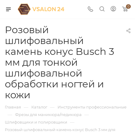
0
Розовый
шлифовальный
камень конус Busch 3
мм для тонкой
шлифовальной
обработки ногтей и
кожи
—
—
Главная
Каталог
Инструменты профессиональные
—
—
Фрезы для маникюра/педикюра
—
Шлифовщики и полировщики
Розовый шлифовальный камень конус Busch 3 мм для