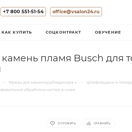
+7 800 551-51-54
office@vsalon24.ru
КАК КУПИТЬ
СОЦКОНТРАКТ
ОБУЧЕНИЕ
камень пламя Busch для 
и
—
—
Фрезы для маникюра/педикюра
Шлифовщики и поли
фовальной обработки ногтей и кожи
ОТЛОЖИТЬ
СРАВНИТЬ