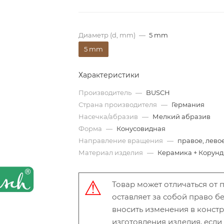
Диаметр (d, mm)
—
5 mm
5 mm
Характеристики
Производитель
—
BUSCH
Страна производителя
—
Германия
Насечка/абразив
—
Мелкий абразив
Форма
—
Конусовидная
Направление вращения
—
правое, лево
Материал изделия
—
Керамика + Корунд
Товар может отличаться от
оставляет за собой право 
вносить изменения в конст
изготовления изделия, есл