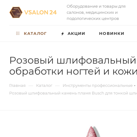
Оборудование и товары для
салонов, медицинских и
подологических центров
КАТАЛОГ
АКЦИИ
НОВИНКИ
Розовый шлифовальный 
обработки ногтей и кож
—
—
Главная
Каталог
Инструменты профессиональные
Розовый шлифовальный камень пламя Busch для тонкой шли