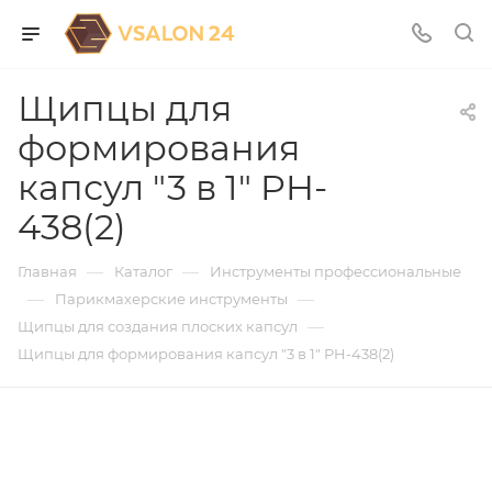
Щипцы для
формирования
капсул "3 в 1" PH-
438(2)
—
—
Главная
Каталог
Инструменты профессиональные
—
—
Парикмахерские инструменты
—
Щипцы для создания плоских капсул
Щипцы для формирования капсул "3 в 1" PH-438(2)