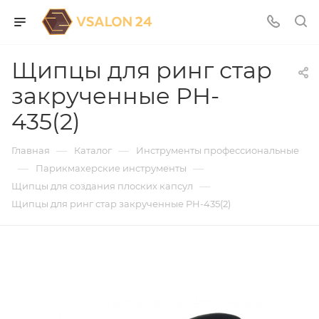
Щипцы для ринг стар
закрученные PH-
435(2)
—
—
Главная
Каталог
Инструменты профессиональные
—
—
Парикмахерские инструменты
—
Щипцы для создания плоских капсул
Щипцы для ринг стар закрученные PH-435(2)