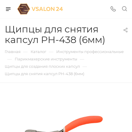
Щипцы для снятия
капсул PH-438 (6мм)
—
—
Главная
Каталог
Инструменты профессиональные
—
—
Парикмахерские инструменты
—
Щипцы для создания плоских капсул
Щипцы для снятия капсул PH-438 (6мм)