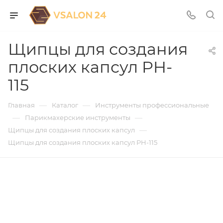
Щипцы для создания
плоских капсул PH-
115
—
—
Главная
Каталог
Инструменты профессиональные
—
—
Парикмахерские инструменты
—
Щипцы для создания плоских капсул
Щипцы для создания плоских капсул PH-115