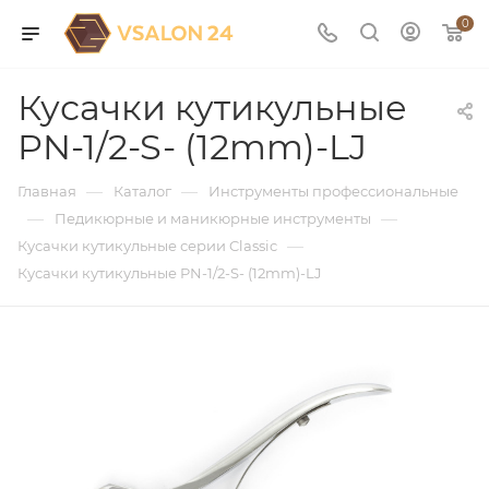
0
Кусачки кутикульные
PN-1/2-S- (12mm)-LJ
—
—
Главная
Каталог
Инструменты профессиональные
—
—
Педикюрные и маникюрные инструменты
—
Кусачки кутикульные серии Classic
Кусачки кутикульные PN-1/2-S- (12mm)-LJ